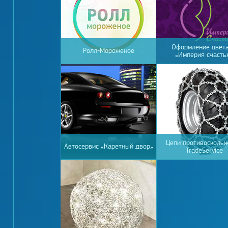
Оформление цвет
Ролл-Мороженое
«Империя счасть
Цепи противосколь
Автосервис «Каретный двор»
TradeService