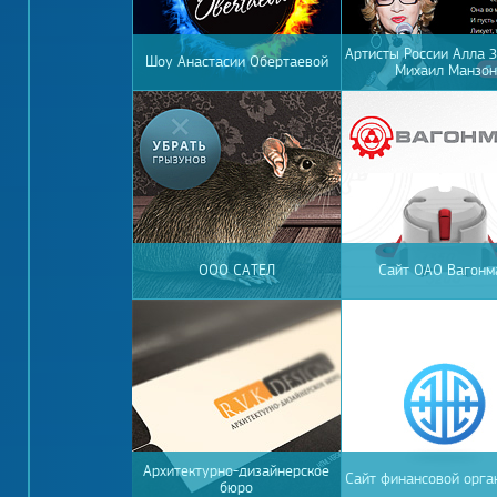
Артисты России Алла З
Шоу Анастасии Обертаевой
Михаил Манзон
ООО САТЕЛ
Сайт ОАО Вагон
Архитектурно-дизайнерское
Сайт финансовой орга
бюро