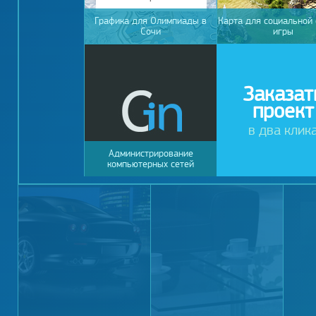
Графика для Олимпиады в
Карта для социальной 
Сочи
игры
Заказат
проект
в два клик
Администрирование
компьютерных сетей