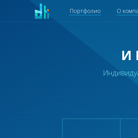
Портфолио
О комп
И
Индивиду