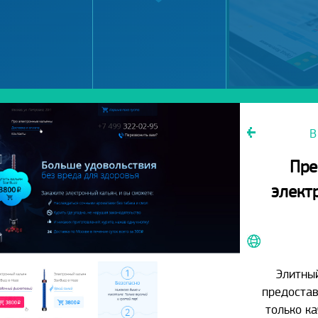
В
Пре
элект
Элитный
предостав
только к