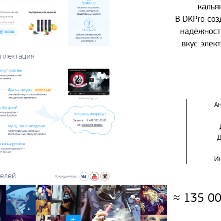
кальян
В DKPro соз
надёжност
вкус элек
А
Д
Ин
≈
135 0