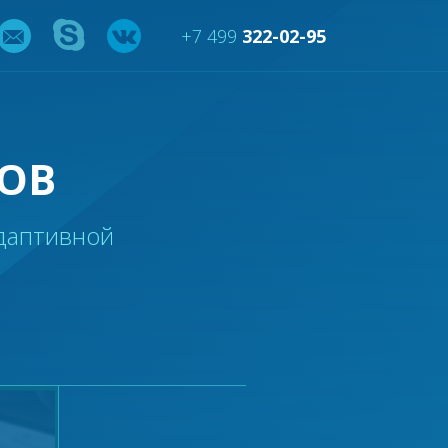
+7 499
322-02-95
ОВ
даптивной