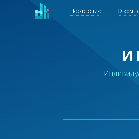
Портфолио
О комп
И
Индивиду