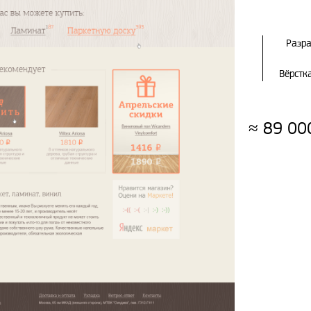
Разр
Вёрстк
≈
89 00